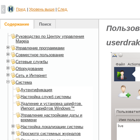
Пред.
|
Уровень выше
|
След.
Содержание
Поиск
Пользов
Руководство по Центру управления
userdra
Mageia
Управление программами
Совместное пользование
Сетевые службы
Оборудование
Сеть и Интернет
Система
Аутентификация
Настройка служб системы
Удаление и установка шрифтов.
Импорт шрифтов Windows™
Управление настройками даты и
времени
Настройка локализации системы
Просмотр системных журналов