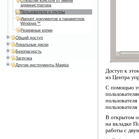
Открытие консоли от имени
администратора
Пользователи и группы
Импорт документов и параметров
Windows™
Резервные копии
Общий доступ
Локальные диски
Безопасность
Загрузка
Другие инструменты Mageia
Доступ к это
из Центра уп
С помощью эт
пользователям
пользователя
пользователя
В открытом ок
на вкладке
По
работы с дву