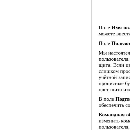
Поле
Имя по
можете ввест
Поле
Пользо
Мы настоятел
пользователя
щита. Если цв
слишком прос
учётной запи
прописные бу
цвет щита из
В поле
Подтв
обеспечить с
Командная о
изменить ком
пользователя