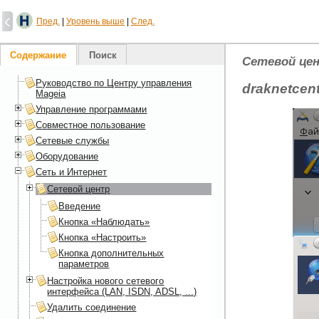
Пред.
|
Уровень выше
|
След.
Содержание
Поиск
Сетевой це
Руководство по Центру управления
draknetcen
Mageia
Управление программами
Совместное пользование
Сетевые службы
Оборудование
Сеть и Интернет
Сетевой центр
Введение
Кнопка «Наблюдать»
Кнопка «Настроить»
Кнопка дополнительных
параметров
Настройка нового сетевого
интерфейса (LAN, ISDN, ADSL, ...)
Удалить соединение