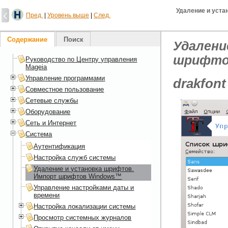
Удаление и уст
Пред.
|
Уровень выше
|
След.
Содержание
Поиск
Удалени
шрифто
Руководство по Центру управления
Mageia
Управление программами
drakfont
Совместное пользование
Сетевые службы
Оборудование
Сеть и Интернет
Система
Аутентификация
Настройка служб системы
Удаление и установка шрифтов.
Импорт шрифтов Windows™
Управление настройками даты и
времени
Настройка локализации системы
Просмотр системных журналов