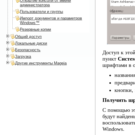
Открытие консоли от имени
администратора
Пользователи и группы
Импорт документов и параметров
Windows™
Резервные копии
Общий доступ
Локальные диски
Безопасность
Доступ к это
Загрузка
пункт
Систе
Другие инструменты Mageia
шрифтами в о
названи
предвар
кнопки,
Получить шр
С помощью эт
будут найден
воспользоват
Windows.