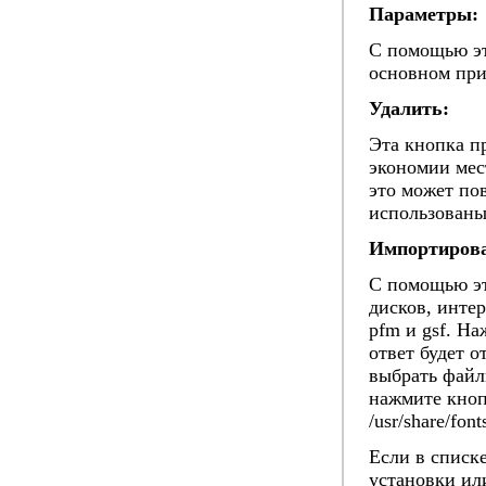
Параметры:
С помощью эт
основном при
Удалить:
Эта кнопка п
экономии мес
это может по
использованы
Импортирова
С помощью эт
дисков, интер
pfm и gsf. Н
ответ будет 
выбрать файл
нажмите кно
/usr/share/font
Если в списк
установки ил