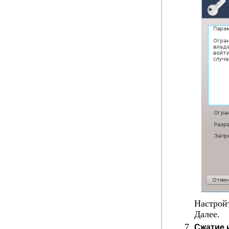
Настрой
Далее
.
Сжатие 