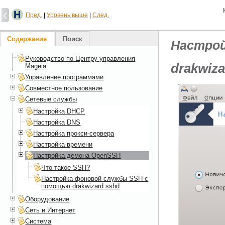
Пред.
|
Уровень выше
|
След.
Содержание
Поиск
Настрой
Руководство по Центру управления
drakwiza
Mageia
Управление программами
Совместное пользование
Сетевые службы
Настройка DHCP
Настройка DNS
Настройка прокси-сервера
Настройка времени
Настройка демона OpenSSH
Что такое SSH?
Настройка фоновой службы SSH с
помощью drakwizard sshd
Оборудование
Сеть и Интернет
Система