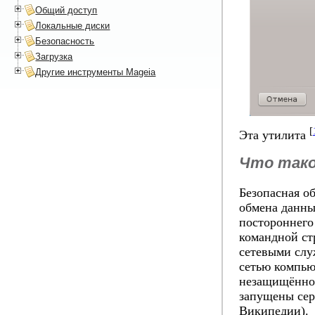
Общий доступ
Локальные диски
Безопасность
Загрузка
Другие инструменты Mageia
[
Эта утилита
Что так
Безопасная об
обмена данны
постороннего
командной ст
сетевыми слу
сетью компью
незащищённой
запущены сер
Википедии).