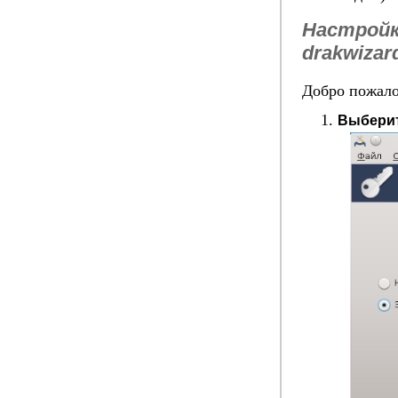
Настройк
drakwizar
Добро пожало
Выберит