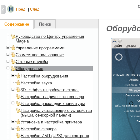
О
Пред.
|
След.
Содержание
Поиск
Оборуд
Руководство по Центру управления
Mageia
Управление программами
Совместное пользование
Сетевые службы
Оборудование
Настройка оборудования
Настройка звука
3D - эффекты рабочего стола.
Настройка графического сервера
Настройка раскладки клавиатуры
Настройка указывающего устройства
(мыши, сенсорной панели)
Установка и настройка принтера
Настройка сканера
Настройка ИБП (UPS) для контроля