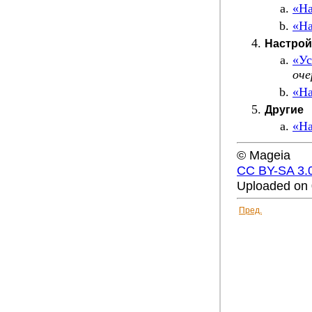
«На
«На
Настрой
«Ус
оче
«На
Другие
«На
© Mageia
CC BY-SA 3.
Uploaded on 
Пред.