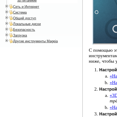
за питанием
Сеть и Интернет
Система
Общий доступ
Локальные диски
Безопасность
Загрузка
Другие инструменты Mageia
С помощью эт
инструментам
ниже, чтобы 
Настрой
«На
«На
Настрой
«3D
трё
«На
Настрой