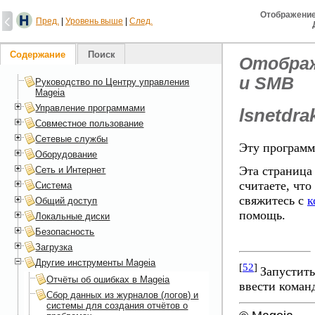
Отображение
Пред.
|
Уровень выше
|
След.
Содержание
Поиск
Отображ
и SMB
Руководство по Центру управления
Mageia
Управление программами
lsnetdra
Совместное пользование
Сетевые службы
Эту програм
Оборудование
Эта страница
Сеть и Интернет
считаете, чт
Система
свяжитесь с
к
Общий доступ
помощь.
Локальные диски
Безопасность
Загрузка
Другие инструменты Mageia
[
52
]
Запустить
Отчёты об ошибках в Mageia
ввести коман
Сбор данных из журналов (логов) и
системы для создания отчётов о