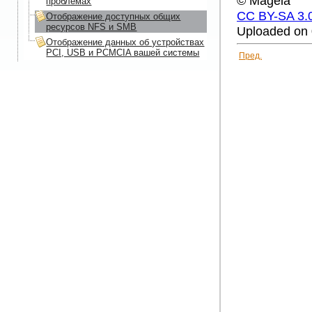
© Mageia
проблемах
CC BY-SA 3.
Отображение доступных общих
ресурсов NFS и SMB
Uploaded on 
Отображение данных об устройствах
PCI, USB и PCMCIA вашей системы
Пред.