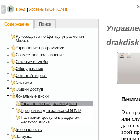
У
Пред.
|
Уровень выше
|
След.
Содержание
Поиск
Управле
Руководство по Центру управления
drakdisk
Mageia
Управление программами
Совместное пользование
Сетевые службы
Оборудование
Сеть и Интернет
Система
Общий доступ
Локальные диски
Вним
Управление разделами диска
Программа для записи CD/DVD
Эта пр
Настройки доступа к разделам
или слу
жёсткого диска
данных 
Безопасность
этой пр
Загрузка
окном 