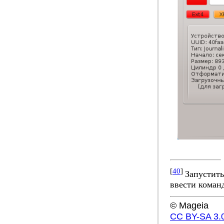
[
40
]
Запустить
ввести коман
© Mageia
CC BY-SA 3.