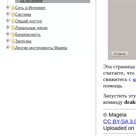
за питанием
Сеть и Интернет
Система
Общий доступ
Локальные диски
Безопасность
Загрузка
Другие инструменты Mageia
Эта страница
считаете, чт
свяжитесь с
к
помощь.
Запустить эт
команду
drak
© Mageia
CC BY-SA 3.
Uploaded on 