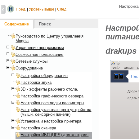
Настройка
Пред.
|
Уровень выше
|
След.
Содержание
Поиск
Настрой
питани
Руководство по Центру управления
Mageia
Управление программами
drakups
Совместное пользование
Сетевые службы
Оборудование
Настройка оборудования
Настройка звука
3D - эффекты рабочего стола.
Настройка графического сервера
Настройка раскладки клавиатуры
Настройка указывающего устройства
(мыши, сенсорной панели)
Установка и настройка принтера
Настройка сканера
Настройка ИБП (UPS) для контроля