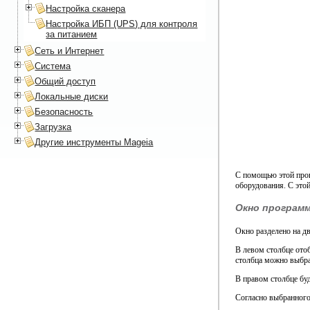
Настройка сканера
Настройка ИБП (UPS) для контроля
за питанием
Сеть и Интернет
Система
Общий доступ
Локальные диски
Безопасность
Загрузка
Другие инструменты Mageia
С помощью этой пр
оборудования. С это
Окно програм
Окно разделено на дв
В левом столбце ото
столбца можно выбрат
В правом столбце бу
Согласно выбранного 