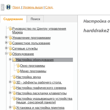
Пред.
|
Уровень выше
|
След.
Содержание
Поиск
Настройка 
Руководство по Центру управления
harddrake2
Mageia
Управление программами
Совместное пользование
Сетевые службы
Оборудование
Настройка оборудования
Окно программы
Меню программы
Настройка звука
3D - эффекты рабочего стола.
Настройка графического сервера
Настройка раскладки клавиатуры
Настройка указывающего устройства
(мыши, сенсорной панели)
Установка и настройка принтера