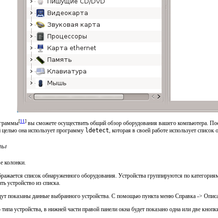
[
11
]
ограммы
вы сможете осуществить общий обзор оборудования вашего компьютера. Пос
й целью она использует программу
ldetect
, которая в своей работе использует список
мы
е колонки.
бражается список обнаруженного оборудования. Устройства группируются по категориям
ь устройство из списка.
дут показаны данные выбранного устройства. С помощью пункта меню
Справка -> Опис
типа устройства, в нижней части правой панели окна будет показано одна или две кнопк