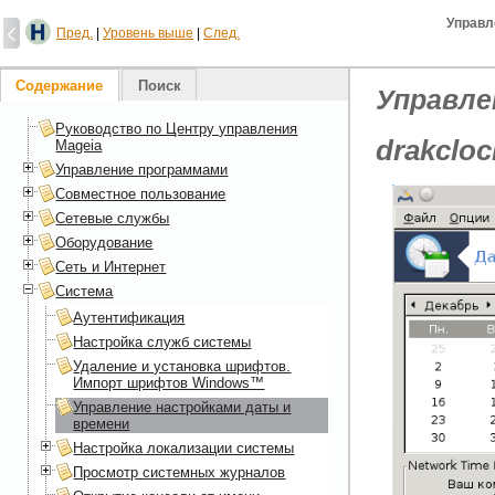
Управл
Пред.
|
Уровень выше
|
След.
Содержание
Поиск
Управле
Руководство по Центру управления
drakcloc
Mageia
Управление программами
Совместное пользование
Сетевые службы
Оборудование
Сеть и Интернет
Система
Аутентификация
Настройка служб системы
Удаление и установка шрифтов.
Импорт шрифтов Windows™
Управление настройками даты и
времени
Настройка локализации системы
Просмотр системных журналов