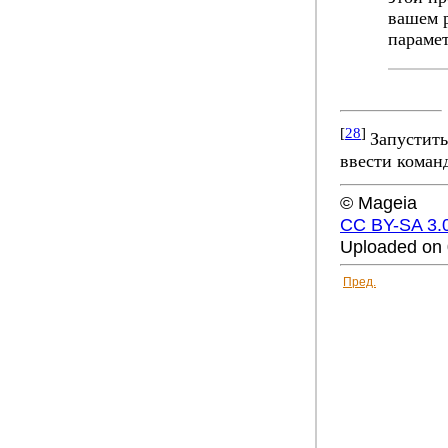
вашем р
параме
[
28
]
Запустить
ввести коман
© Mageia
CC BY-SA 3.
Uploaded on 
Пред.