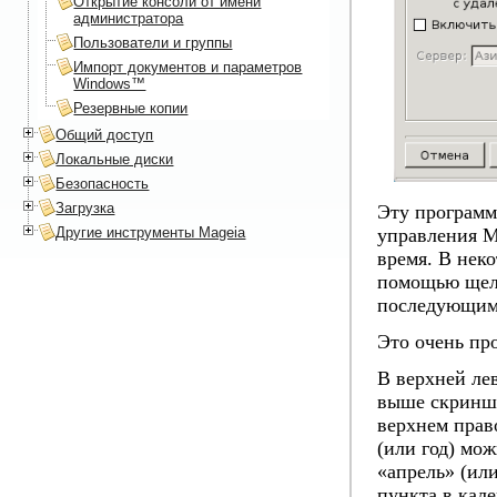
Открытие консоли от имени
администратора
Пользователи и группы
Импорт документов и параметров
Windows™
Резервные копии
Общий доступ
Локальные диски
Безопасность
Загрузка
Эту программ
Другие инструменты Mageia
управления M
время
. В нек
помощью щелч
последующим 
Это очень пр
В верхней ле
выше скриншот
верхнем право
(или год) мо
«апрель» (ил
пункта в кале