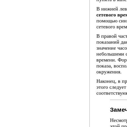
В нижней лев
сетевого вре
помощью синх
сетевого вре
В правой час
показаний да
значение часо
небольшими с
времени. Фор
показа, восп
окружения.
Наконец, в п
этого следуе
соответствую
Заме
Несмотр
этой пр