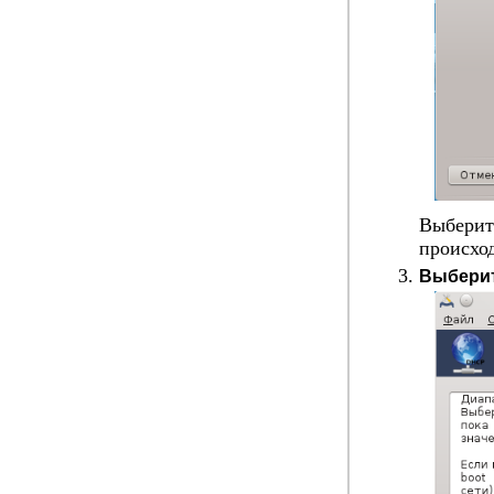
Выберите
происхо
Выберит