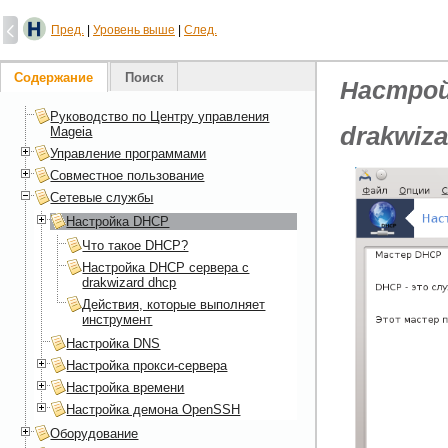
Пред.
|
Уровень выше
|
След.
Содержание
Поиск
Настро
Руководство по Центру управления
drakwiz
Mageia
Управление программами
Совместное пользование
Сетевые службы
Настройка DHCP
Что такое DHCP?
Настройка DHCP сервера с
drakwizard dhcp
Действия, которые выполняет
инструмент
Настройка DNS
Настройка прокси-сервера
Настройка времени
Настройка демона OpenSSH
Оборудование