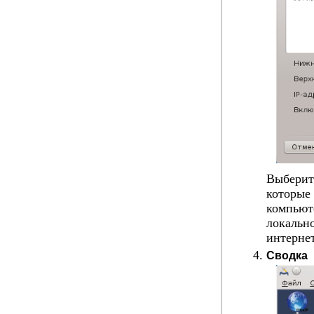
Выберите
которые 
компьют
локальн
интерне
Сводка