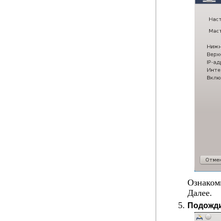
Ознаком
Далее
.
Подождит