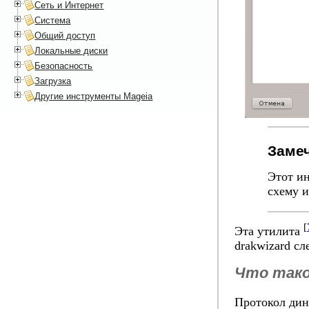
Сеть и Интернет
Система
Общий доступ
Локальные диски
Безопасность
Загрузка
Другие инструменты Mageia
Заме
Этот ин
схему 
[
Эта утилита
drakwizard сл
Что так
Протокол дин