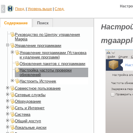
Настро
Пред.
|
Уровень выше
|
След.
Содержание
Поиск
Настрой
Руководство по Центру управления
mgaapple
Mageia
Управление программами
Управление программами (Установка
и удаление программ)
Обновления пакетов с программами
Настройка частоты проверки
обновлений
Настроить Источник
Совместное пользование
Сетевые службы
Оборудование
Сеть и Интернет
Система
Общий доступ
Локальные диски