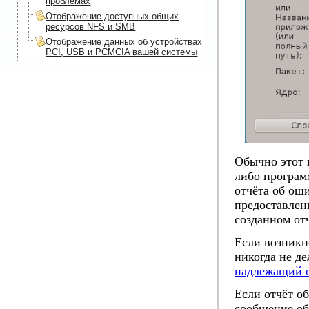
проблемах
Отображение доступных общих
ресурсов NFS и SMB
Отображение данных об устройствах
PCI, USB и PCMCIA вашей системы
Обычно этот 
либо програм
отчёта об ош
предоставлен
созданном от
Если возникн
никогда не д
надлежащий о
Если отчёт о
сообщение об 