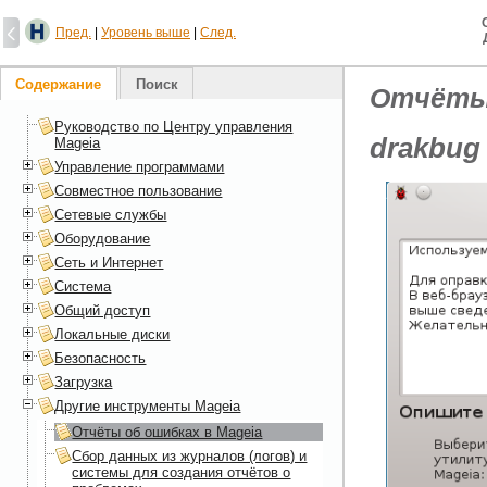
Пред.
|
Уровень выше
|
След.
Содержание
Поиск
Отчёты 
Руководство по Центру управления
drakbug
Mageia
Управление программами
Совместное пользование
Сетевые службы
Оборудование
Сеть и Интернет
Система
Общий доступ
Локальные диски
Безопасность
Загрузка
Другие инструменты Mageia
Отчёты об ошибках в Mageia
Сбор данных из журналов (логов) и
системы для создания отчётов о