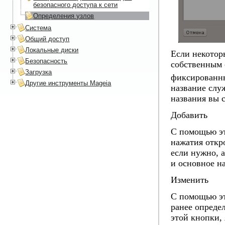
безопасного доступа к сети
Определения узлов
Система
Общий доступ
Локальные диски
Если некотор
Безопасность
собственным 
Загрузка
фиксированны
Другие инструменты Mageia
название слу
названия вы с
Добавить
С помощью эт
нажатия откро
если нужно, 
и основное н
Изменить
С помощью эт
ранее определ
этой кнопки, 