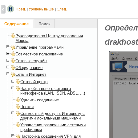
Пред.
|
Уровень выше
|
След.
Содержание
Поиск
Определ
Руководство по Центру управления
drakhos
Mageia
Управление программами
Совместное пользование
Сетевые службы
Оборудование
Сеть и Интернет
Сетевой центр
Настройка нового сетевого
интерфейса (LAN, ISDN, ADSL, ...)
Удалить соединение
Прокси
Совместный доступ к Интернету с
другими локальными машинами
Управления различными сетевыми
профилями
Настройка соединения VPN для