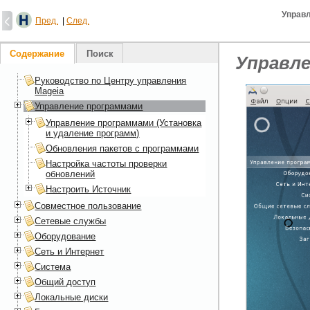
Управ
Пред.
|
След.
Содержание
Поиск
Управл
Руководство по Центру управления
Mageia
Управление программами
Управление программами (Установка
и удаление программ)
Обновления пакетов с программами
Настройка частоты проверки
обновлений
Настроить Источник
Совместное пользование
Сетевые службы
Оборудование
Сеть и Интернет
Система
Общий доступ
Локальные диски