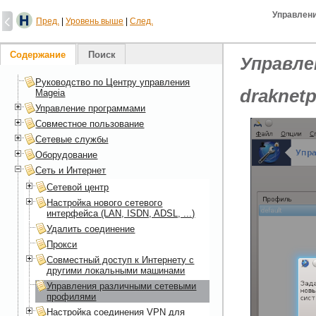
Управлен
Пред.
|
Уровень выше
|
След.
Содержание
Поиск
Управле
Руководство по Центру управления
draknetp
Mageia
Управление программами
Совместное пользование
Сетевые службы
Оборудование
Сеть и Интернет
Сетевой центр
Настройка нового сетевого
интерфейса (LAN, ISDN, ADSL, ...)
Удалить соединение
Прокси
Совместный доступ к Интернету с
другими локальными машинами
Управления различными сетевыми
профилями
Настройка соединения VPN для