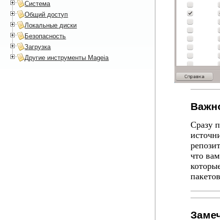
Система
Общий доступ
Локальные диски
Безопасность
Загрузка
Другие инструменты Mageia
Важн
Сразу п
источн
репозит
что вам
которые
пакетов
Заме