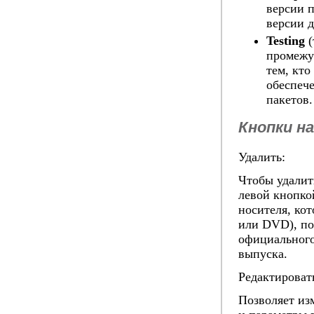
версии 
версии д
Testing
(
промежу
тем, кто
обеспеч
пакетов.
Кнопки на
Удалить:
Чтобы удалит
левой кнопко
носителя, ко
или DVD), по
официального
выпуска.
Редактироват
Позволяет из