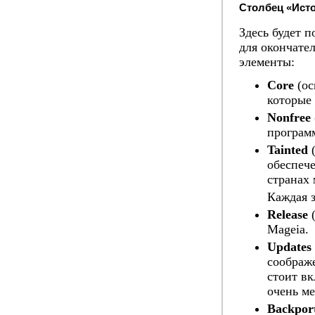
Столбец «Ист
Здесь будет 
для окончате
элементы:
Core
(ос
которые
Nonfree
програм
Tainted
(
обеспеч
странах 
Каждая з
Release
(
Mageia.
Updates
соображ
стоит вк
очень м
Backpor