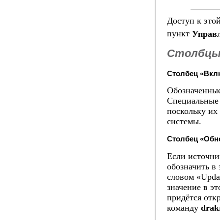
Доступ к это
пункт
Управ
Столбц
Столбец «Вкл
Обозначенные
Специальные и
поскольку их
системы.
Столбец «Обн
Если источник
обозначить в
словом «Upda
значение в э
придётся отк
команду
drak