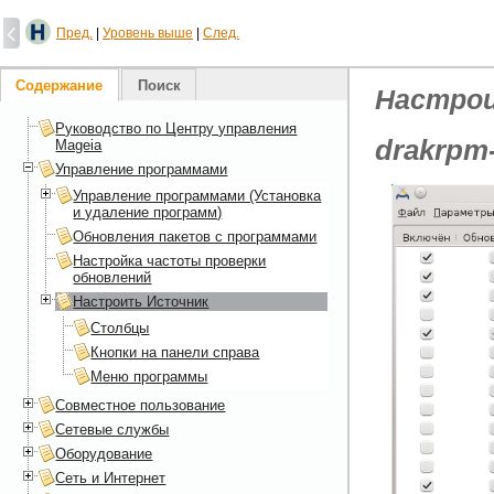
Пред.
|
Уровень выше
|
След.
Содержание
Поиск
Настро
Руководство по Центру управления
drakrpm-
Mageia
Управление программами
Управление программами (Установка
и удаление программ)
Обновления пакетов с программами
Настройка частоты проверки
обновлений
Настроить Источник
Столбцы
Кнопки на панели справа
Меню программы
Совместное пользование
Сетевые службы
Оборудование
Сеть и Интернет