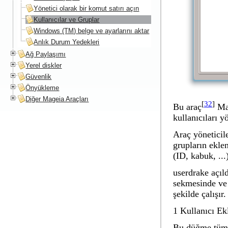
Yönetici olarak bir komut satırı açın
Kullanıcılar ve Gruplar
Windows (TM) belge ve ayarlarını aktar
Anlık Durum Yedekleri
Ağ Paylaşımı
Yerel diskler
Güvenlik
Önyükleme
Diğer Mageia Araçları
[
32
]
Bu araç
Ma
kullanıcıları y
Araç yöneticile
grupların eklen
(ID, kabuk, ...
userdrake açıl
sekmesinde v
şekilde çalışır.
1 Kullanıcı Ek
Bu düğme tüm a