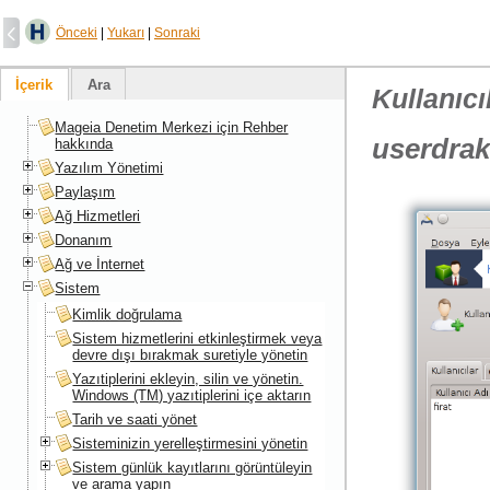
Önceki
|
Yukarı
|
Sonraki
İçerik
Ara
Kullanıcı
Mageia Denetim Merkezi için Rehber
userdra
hakkında
Yazılım Yönetimi
Paylaşım
Ağ Hizmetleri
Donanım
Ağ ve İnternet
Sistem
Kimlik doğrulama
Sistem hizmetlerini etkinleştirmek veya
devre dışı bırakmak suretiyle yönetin
Yazıtiplerini ekleyin, silin ve yönetin.
Windows (TM) yazıtiplerini içe aktarın
Tarih ve saati yönet
Sisteminizin yerelleştirmesini yönetin
Sistem günlük kayıtlarını görüntüleyin
ve arama yapın