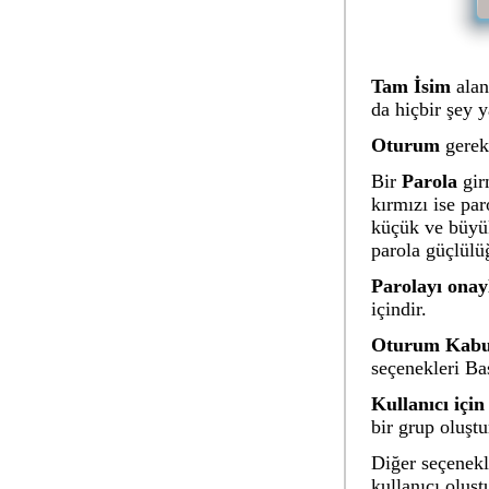
Tam İsim
alanı
da hiçbir şey y
Oturum
gerekl
Bir
Parola
gir
kırmızı ise pa
küçük ve büyük
parola güçlülü
Parolayı onay
içindir.
Oturum Kab
seçenekleri Bas
Kullanıcı için
bir grup oluştu
Diğer seçenekl
kullanıcı oluşt