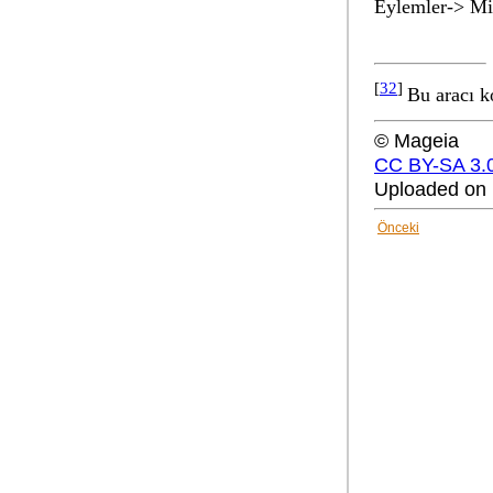
Eylemler-> Mis
[
32
]
Bu aracı k
© Mageia
CC BY-SA 3.
Uploaded on 
Önceki