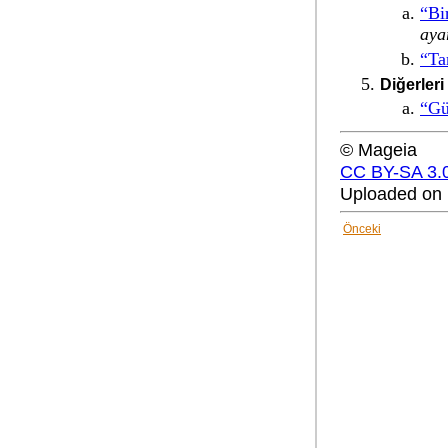
“Bi
ayar
“Ta
Diğerleri
“Gü
© Mageia
CC BY-SA 3.
Uploaded on 
Önceki