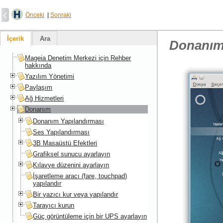
Önceki
|
Sonraki
İçerik
Ara
Donanı
Mageia Denetim Merkezi için Rehber
hakkında
Yazılım Yönetimi
Paylaşım
Ağ Hizmetleri
Donanım
Donanım Yapılandırması
Ses Yapılandırması
3B Masaüstü Efektleri
Grafiksel sunucu ayarlayın
Kılavye düzenini ayarlayın
İşaretleme aracı (fare, touchpad)
yapılandır
Bir yazıcı kur veya yapılandır
Tarayıcı kurun
Güç görüntüleme için bir UPS ayarlayın