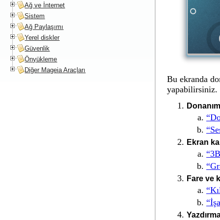
Ağ ve İnternet
Sistem
Ağ Paylaşımı
Yerel diskler
Güvenlik
Önyükleme
Diğer Mageia Araçları
Bu ekranda don
yapabilirsiniz.
Donanımı
“Do
“Se
Ekran kar
“3B
“Gr
Fare ve k
“Kı
“İş
Yazdırma