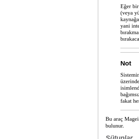
Eğer bi
(veya yü
kaynağa 
yani int
bırakma
bırakac
Not
Sistemin
üzerinde
isimlend
bağımsız
fakat h
Bu araç Magei
bulunur.
Sütunlar