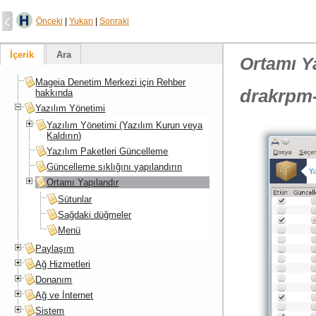
Önceki
|
Yukarı
|
Sonraki
İçerik
Ara
Ortamı Y
Mageia Denetim Merkezi için Rehber
drakrpm-
hakkında
Yazılım Yönetimi
Yazılım Yönetimi (Yazılım Kurun veya
Kaldırın)
Yazılım Paketleri Güncelleme
Güncelleme sıklığını yapılandırın
Ortamı Yapılandır
Sütunlar
Sağdaki düğmeler
Menü
Paylaşım
Ağ Hizmetleri
Donanım
Ağ ve İnternet
Sistem