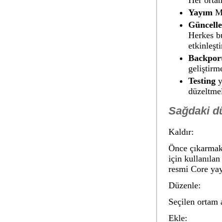
Yayım
Ma
Güncell
Herkes bu
etkinleşti
Backpor
geliştirm
Testing
y
düzeltmel
Sağdaki d
Kaldır:
Önce çıkarmak 
için kullanıla
resmi Core yay
Düzenle:
Seçilen ortam a
Ekle: