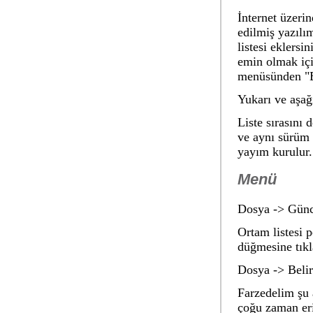
İnternet üzeri
edilmiş yazılı
listesi eklers
emin olmak için
menüsünden "Be
Yukarı ve aşağ
Liste sırasını 
ve aynı sürüm 
yayım kurulur
Menü
Dosya -> Günc
Ortam listesi 
düğmesine tıkl
Dosya -> Belirl
Farzedelim şu 
çoğu zaman eriş