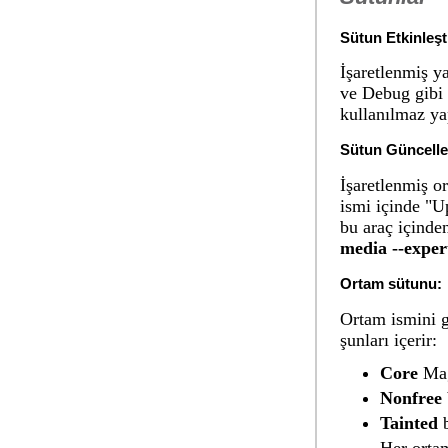
Sütun Etkinleşt
İşaretlenmiş y
ve Debug gibi 
kullanılmaz yap
Sütun Güncelle
İşaretlenmiş or
ismi içinde "U
bu araç içinden
media --exper
Ortam sütunu:
Ortam ismini g
şunları içerir:
Core
Mag
Nonfree
Tainted
b
Her ortam