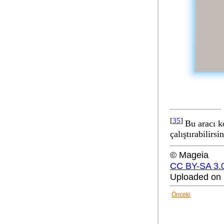
[
35
]
Bu aracı k
çalıştırabilirsin
© Mageia
CC BY-SA 3.
Uploaded on 
Önceki