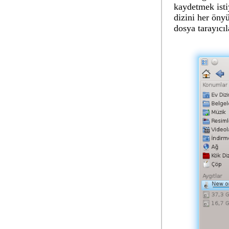
kaydetmek isti
dizini her önyü
dosya tarayıcıla