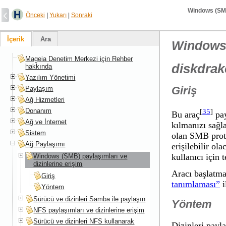
Windows (SMB)
Önceki
|
Yukarı
|
Sonraki
İçerik
Ara
Windows 
Mageia Denetim Merkezi için Rehber
diskdrak
hakkında
Yazılım Yönetimi
Giriş
Paylaşım
Ağ Hizmetleri
Donanım
[
35
]
Bu araç
pay
Ağ ve İnternet
kılmanızı sağl
Sistem
olan SMB prot
Ağ Paylaşımı
erişilebilir ola
kullanıcı için 
Windows (SMB) paylaşımları ve
dizinlerine erişim
Aracı başlatma
Giriş
tanımlaması”
i
Yöntem
Sürücü ve dizinleri Samba ile paylaşın
Yöntem
NFS paylaşımları ve dizinlerine erişim
Sürücü ve dizinleri NFS kullanarak
Dizinleri payl