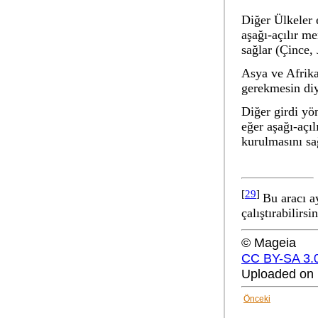
Diğer Ülkeler
e
aşağı-açılır me
sağlar (Çince,
Asya ve Afrika 
gerekmesin diy
Diğer girdi yö
eğer aşağı-açı
kurulmasını sa
[
29
]
Bu aracı a
çalıştırabilirsin
© Mageia
CC BY-SA 3.
Uploaded on 
Önceki