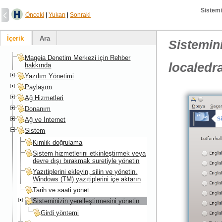
Sistemi
Önceki
|
Yukarı
|
Sonraki
İçerik
Ara
Sistemini
Mageia Denetim Merkezi için Rehber
localedr
hakkında
Yazılım Yönetimi
Paylaşım
Ağ Hizmetleri
Donanım
Ağ ve İnternet
Sistem
Kimlik doğrulama
Sistem hizmetlerini etkinleştirmek veya
devre dışı bırakmak suretiyle yönetin
Yazıtiplerini ekleyin, silin ve yönetin.
Windows (TM) yazıtiplerini içe aktarın
Tarih ve saati yönet
Sisteminizin yerelleştirmesini yönetin
Girdi yöntemi