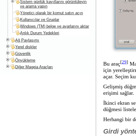
Sistem günlük kayıtlarını görüntüleyin
ve arama yapın
Yönetici olarak bir komut satırı açın
Kullanıcılar ve Gruplar
Windows (TM) belge ve ayarlarını aktar
Anlık Durum Yedekleri
Ağ Paylaşımı
Yerel diskler
Güvenlik
Önyükleme
[
29
]
Bu araç
Mag
Diğer Mageia Araçları
için yerelleşti
açar. Seçim kur
Gelişmiş
düğme
erişimi sağlar.
İkinci ekran se
düğmesi listel
Herhangi bir d
Girdi yönt