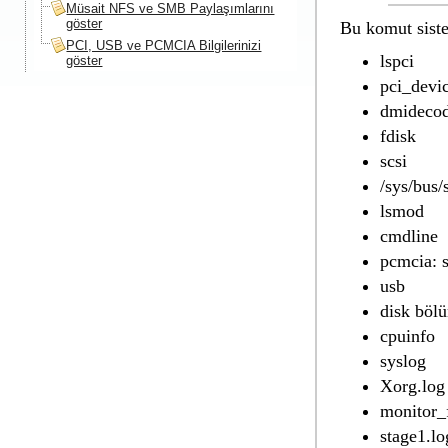
Müsait NFS ve SMB Paylaşımlarını
göster
Bu komut siste
PCI, USB ve PCMCIA Bilgilerinizi
lspci
göster
pci_devi
dmideco
fdisk
scsi
/sys/bus/
lsmod
cmdline
pcmcia: 
usb
disk bölü
cpuinfo
syslog
Xorg.log
monitor_
stage1.lo