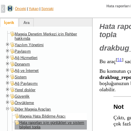
Hata raporları i
Önceki
|
Yukarı
|
Sonraki
İçerik
Ara
Hata rapo
topla
Mageia Denetim Merkezi için Rehber
hakkında
Yazılım Yönetimi
drakbug
Paylaşım
Ağ Hizmetleri
[
51
]
Bu araç
sad
Donanım
Bu komutun çık
Ağ ve İnternet
drakbug_repo
Sistem
boşluğunuzun 
Ağ Paylaşımı
olabilir.
Yerel diskler
Güvenlik
Önyükleme
Not
Diğer Mageia Araçları
Mageia Hata Bildirme Aracı
Çıktı, g
Hata raporları için günlükleri ve sistem
çok faz
bilgileri topla