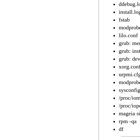
ddebug.l
install.lo
fstab
modprobe
lilo.conf
grub: men
grub: inst
grub: de
xorg.con
urpmi.cf
modprobe
sysconfi
/proc/io
/proc/iop
mageia 
rpm -qa
df