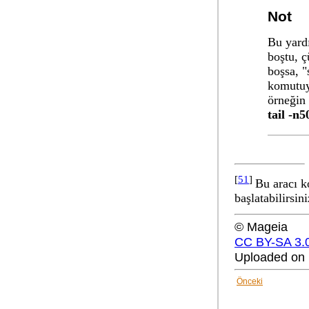
Not
Bu yard
boştu, ç
boşsa, "
komutuyl
örneğin 
tail -n5
[
51
]
Bu aracı k
başlatabilirsini
© Mageia
CC BY-SA 3.
Uploaded on 
Önceki