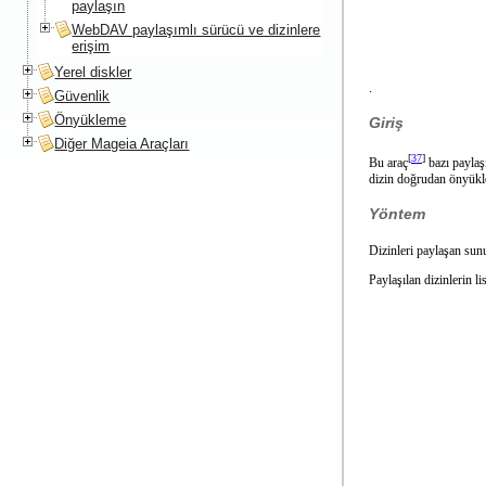
paylaşın
WebDAV paylaşımlı sürücü ve dizinlere
erişim
Yerel diskler
.
Güvenlik
Önyükleme
Giriş
Diğer Mageia Araçları
[
37
]
Bu araç
bazı paylaş
dizin doğrudan önyükleme
Yöntem
Dizinleri paylaşan sunu
Paylaşılan dizinlerin l