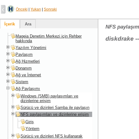
Önceki
|
Yukarı
|
Sonraki
İçerik
Ara
NFS paylaşıml
Mageia Denetim Merkezi için Rehber
diskdrake -
hakkında
Yazılım Yönetimi
Paylaşım
Ağ Hizmetleri
Donanım
Ağ ve İnternet
Sistem
Ağ Paylaşımı
Windows (SMB) paylaşımları ve
dizinlerine erişim
Sürücü ve dizinleri Samba ile paylaşın
NFS paylaşımları ve dizinlerine erişim
Giriş
Yöntem
Sürücü ve dizinleri NFS kullanarak