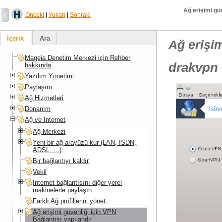
Ağ erişimi güv
Önceki
|
Yukarı
|
Sonraki
İçerik
Ara
Ağ erişim
Mageia Denetim Merkezi için Rehber
drakvpn
hakkında
Yazılım Yönetimi
Paylaşım
Ağ Hizmetleri
Donanım
Ağ ve İnternet
Ağ Merkezi
Yeni bir ağ arayüzü kur (LAN, ISDN,
ADSL, ...)
Bir bağlantıyı kaldır
Vekil
İnternet bağlantısını diğer yerel
makinelerle paylaşın
Farklı Ağ profillerini yönet.
Ağ erişimi güvenliği için VPN
Bağlantısı yapılandır