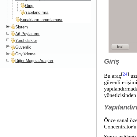
Giriş
Yapılandırma
Konakların tanımlaması
Sistem
Ağ Paylaşımı
Yerel diskler
Güvenlik
Önyükleme
Giriş
Diğer Mageia Araçları
[
24
]
Bu araç
uza
güvenli erişim
yapılandırmada
yöneticisinden 
Yapılandı
Önce sanal öze
Concentrator'u
Sonra bağlantı 