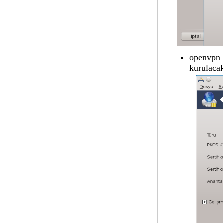
openvpn i
kurulacak