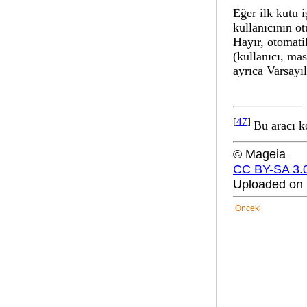
Eğer ilk kutu i
kullanıcının o
Hayır, otomat
(kullanıcı, ma
ayrıca
Varsayıl
[
47
]
Bu aracı k
© Mageia
CC BY-SA 3.
Uploaded on 
Önceki