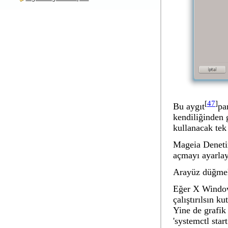
[
47
]
Bu aygıt
pa
kendiliğinden g
kullanacak tek 
Mageia Denet
açmayı ayarlayı
Arayüz düğmele
Eğer X Window
çalıştırılsın
kut
Yine de grafik
'systemctl star