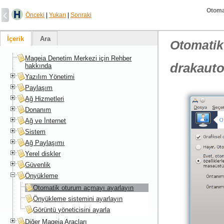
Otoma
Önceki
|
Yukarı
|
Sonraki
İçerik
Ara
Otomatik
Mageia Denetim Merkezi için Rehber
drakauto
hakkında
Yazılım Yönetimi
Paylaşım
Ağ Hizmetleri
Donanım
Ağ ve İnternet
Sistem
Ağ Paylaşımı
Yerel diskler
Güvenlik
Önyükleme
Otomatik oturum açmayı ayarlayın
Önyükleme sistemini ayarlayın
Görüntü yöneticisini ayarla
Diğer Mageia Araçları