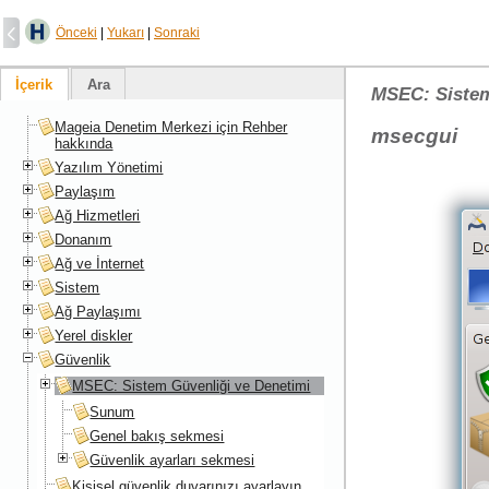
Önceki
|
Yukarı
|
Sonraki
İçerik
Ara
MSEC: Sistem
Mageia Denetim Merkezi için Rehber
msecgui
hakkında
Yazılım Yönetimi
Paylaşım
Ağ Hizmetleri
Donanım
Ağ ve İnternet
Sistem
Ağ Paylaşımı
Yerel diskler
Güvenlik
MSEC: Sistem Güvenliği ve Denetimi
Sunum
Genel bakış sekmesi
Güvenlik ayarları sekmesi
Kişisel güvenlik duvarınızı ayarlayın