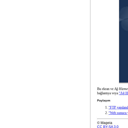
Bu ekran ve
Ağ Hizmet
bağlantıya veya
“Ağ Hi
Paylaşım
“FTP yapıland
“Web sunucu y
© Mageia
CC BY-SA 3.0