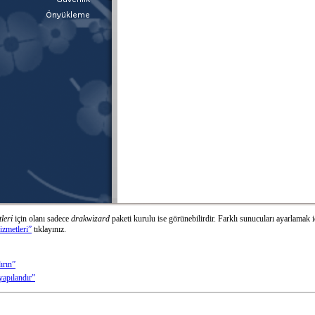
leri
için olanı sadece
drakwizard
paketi kurulu ise görünebilirdir. Farklı sunucuları ayarlamak 
zmetleri”
tıklayınız.
ırın”
apılandır”