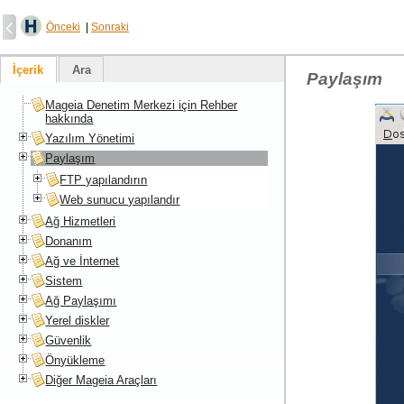
Önceki
|
Sonraki
İçerik
Ara
Paylaşım
Mageia Denetim Merkezi için Rehber
hakkında
Yazılım Yönetimi
Paylaşım
FTP yapılandırın
Web sunucu yapılandır
Ağ Hizmetleri
Donanım
Ağ ve İnternet
Sistem
Ağ Paylaşımı
Yerel diskler
Güvenlik
Önyükleme
Diğer Mageia Araçları