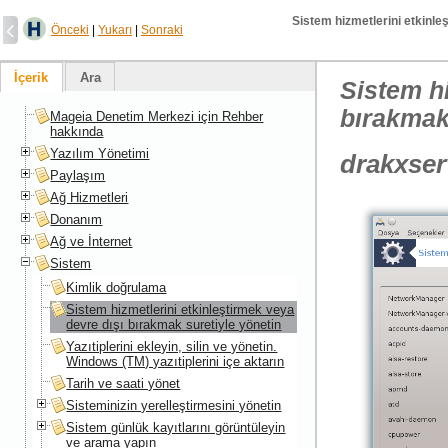
Sistem hizmetlerini etkinle
Önceki
|
Yukarı
|
Sonraki
İçerik
Ara
Sistem hi
bırakmak
Mageia Denetim Merkezi için Rehber
hakkında
Yazılım Yönetimi
drakxser
Paylaşım
Ağ Hizmetleri
Donanım
Ağ ve İnternet
Sistem
Kimlik doğrulama
Sistem hizmetlerini etkinleştirmek veya
devre dışı bırakmak suretiyle yönetin
Yazıtiplerini ekleyin, silin ve yönetin.
Windows (TM) yazıtiplerini içe aktarın
Tarih ve saati yönet
Sisteminizin yerelleştirmesini yönetin
Sistem günlük kayıtlarını görüntüleyin
ve arama yapın