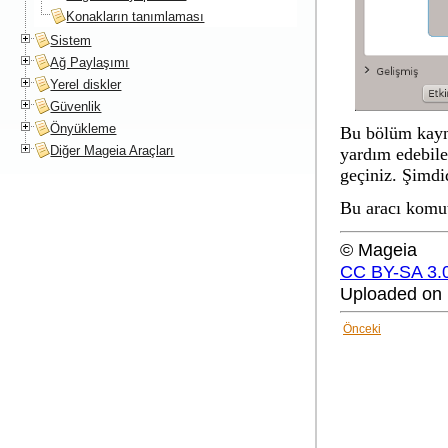
Konakların tanımlaması
Sistem
Ağ Paylaşımı
Yerel diskler
Güvenlik
Önyükleme
Bu bölüm kayna
Diğer Mageia Araçları
yardım edebile
geçiniz. Şimdi
Bu aracı komut
© Mageia
CC BY-SA 3.
Uploaded on 
Önceki