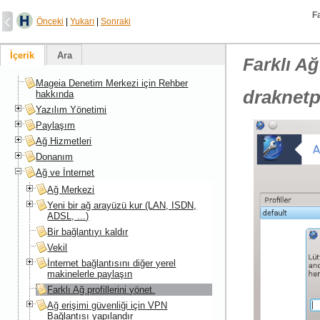
Fa
Önceki
|
Yukarı
|
Sonraki
İçerik
Ara
Farklı Ağ
Mageia Denetim Merkezi için Rehber
draknetp
hakkında
Yazılım Yönetimi
Paylaşım
Ağ Hizmetleri
Donanım
Ağ ve İnternet
Ağ Merkezi
Yeni bir ağ arayüzü kur (LAN, ISDN,
ADSL, ...)
Bir bağlantıyı kaldır
Vekil
İnternet bağlantısını diğer yerel
makinelerle paylaşın
Farklı Ağ profillerini yönet.
Ağ erişimi güvenliği için VPN
Bağlantısı yapılandır