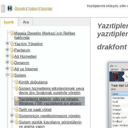
Yazıtiplerini ekleyin, sili
Önceki
|
Yukarı
|
Sonraki
İçerik
Ara
Yazıtiple
yazıtipler
Mageia Denetim Merkezi için Rehber
hakkında
Yazılım Yönetimi
drakfont
Paylaşım
Ağ Hizmetleri
Donanım
Ağ ve İnternet
Sistem
Kimlik doğrulama
Sistem hizmetlerini etkinleştirmek veya
devre dışı bırakmak suretiyle yönetin
Yazıtiplerini ekleyin, silin ve yönetin.
Windows (TM) yazıtiplerini içe aktarın
Tarih ve saati yönet
Sisteminizin yerelleştirmesini yönetin
Sistem günlük kayıtlarını görüntüleyin
ve arama yapın