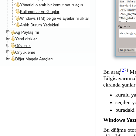
Yönetici olarak bir komut satırı açın
Kullanıcılar ve Gruplar
Windows (TM) belge ve ayarlarını aktar
Anlık Durum Yedekleri
Ağ Paylaşımı
Yerel diskler
Güvenlik
Önyükleme
Diğer Mageia Araçları
[
27
]
Bu araç
Ma
Bilgisayarınız
ekranda şunlar
kurulu ya
seçilen y
buradaki 
Windows Yazı 
Bu düğme otom