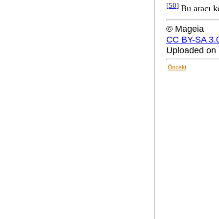
[
50
]
Bu aracı k
© Mageia
CC BY-SA 3.
Uploaded on 
Önceki