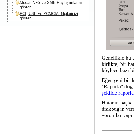
Müsait NFS ve SMB Paylaşımlarını
göster
PCI, USB ve PCMCIA Bilgilerinizi
göster
Genellikle bu 
birlikte, bir h
böylece bazı bi
Eğer yeni bir 
"Raporla" düğ
şekilde raporla
Hatanın başka 
drakbug'ın ver
yorumlar yapma