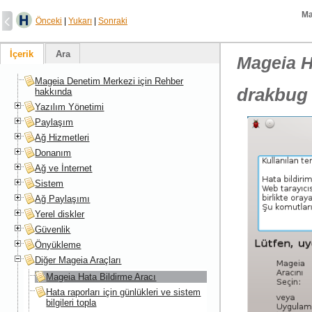
Ma
Önceki
|
Yukarı
|
Sonraki
İçerik
Ara
Mageia H
Mageia Denetim Merkezi için Rehber
drakbug
hakkında
Yazılım Yönetimi
Paylaşım
Ağ Hizmetleri
Donanım
Ağ ve İnternet
Sistem
Ağ Paylaşımı
Yerel diskler
Güvenlik
Önyükleme
Diğer Mageia Araçları
Mageia Hata Bildirme Aracı
Hata raporları için günlükleri ve sistem
bilgileri topla