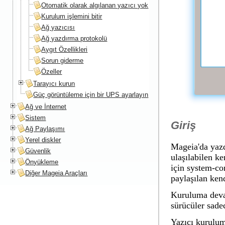
Otomatik olarak algılanan yazıcı yok
Kurulum işlemini bitir
Ağ yazıcısı
Ağ yazdırma protokolü
Aygıt Özellikleri
Sorun giderme
Özeller
Tarayıcı kurun
Güç görüntüleme için bir UPS ayarlayın
Ağ ve İnternet
Sistem
Giriş
Ağ Paylaşımı
Yerel diskler
Mageia'da yazd
Güvenlik
ulaşılabilen k
Önyükleme
için system-co
Diğer Mageia Araçları
paylaşılan kend
Kuruluma devam
sürücüler sadec
Yazıcı kurulu