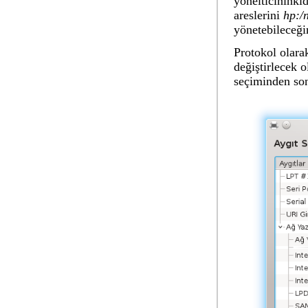
yönelticininki
areslerini
hp:/
yönetebileceği
Protokol olar
değiştirlecek 
seçiminden son