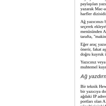
paylaşılan yaz
yazarak Mac-ad
harfler dizisidi
Ağ yazıcınızı 
seçerek ekleye
menüsünden
A
tarafta, "makin
Eğer araç yazı
önerir, fakat a
doğru kuyruk is
Yazıcınız veya 
muhtemel kuyru
Ağ yazdır
Bir teknik Hewl
bir yazıcıya do
ağdaki IP adre
portları olan 