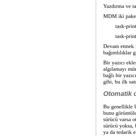
Yazdırma ve ta
MDM iki paket
task-prin
task-prin
Devam etmek i
bağımlılıklar g
Bir yazıcı ekl
algılamayı müm
bağlı bir yazıc
gibi, bu ilk sa
Otomatik o
Bu genellikle 
bunu görüntüler
sürücü varsa o
sürücü yoksa, 
ya da tedarik e