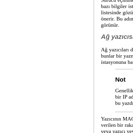
Sürücü eçimind
bazı bilgiler is
listesinde göz
önerir. Bu adım
görünür.
Ağ yazıcıs
Ağ yazıcıları 
bunlar bir yaz
istasyonuna ba
Not
Genelli
bir IP a
bu yazdı
Yazıcının MAC 
verilen bir rak
veya yazıcı ve