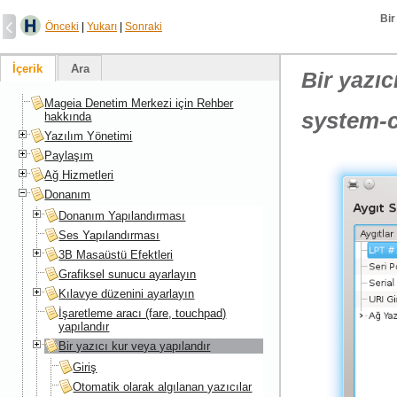
Bir
Önceki
|
Yukarı
|
Sonraki
İçerik
Ara
Bir yazıc
Mageia Denetim Merkezi için Rehber
system-c
hakkında
Yazılım Yönetimi
Paylaşım
Ağ Hizmetleri
Donanım
Donanım Yapılandırması
Ses Yapılandırması
3B Masaüstü Efektleri
Grafiksel sunucu ayarlayın
Kılavye düzenini ayarlayın
İşaretleme aracı (fare, touchpad)
yapılandır
Bir yazıcı kur veya yapılandır
Giriş
Otomatik olarak algılanan yazıcılar