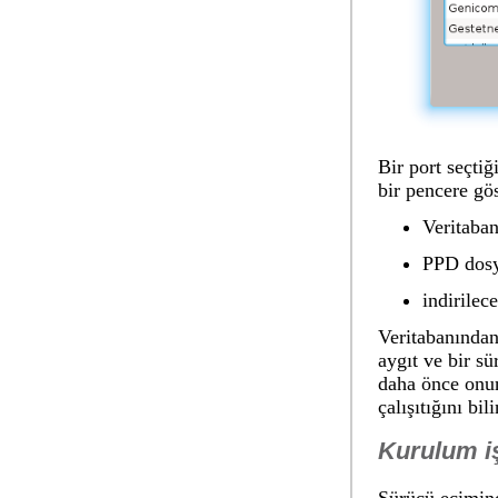
Bir port seçtiğ
bir pencere gös
Veritaban
PPD dosy
indirilec
Veritabanından 
aygıt ve bir sü
daha önce onun
çalışıtığını bil
Kurulum iş