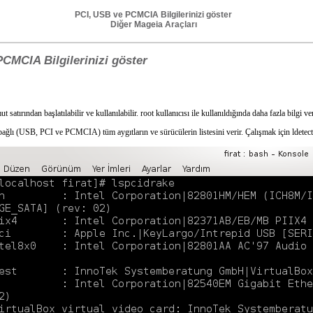
PCI, USB ve PCMCIA Bilgilerinizi göster
Diğer Mageia Araçları
CMCIA Bilgilerinizi göster
 satırından başlatılabilir ve kullanılabilir. root kullanıcısı ile kullanıldığında daha fazla bilgi ver
bağlı (USB, PCI ve PCMCIA) tüm aygıtların ve sürücülerin listesini verir. Çalışmak için ldetect v