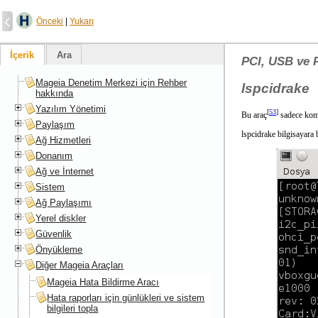
Önceki
|
Yukarı
İçerik
Ara
PCI, USB ve P
Mageia Denetim Merkezi için Rehber
lspcidrake
hakkında
Yazılım Yönetimi
[
53
]
Bu araç
sadece komut
Paylaşım
lspcidrake bilgisayara 
Ağ Hizmetleri
Donanım
Ağ ve İnternet
Sistem
Ağ Paylaşımı
Yerel diskler
Güvenlik
Önyükleme
Diğer Mageia Araçları
Mageia Hata Bildirme Aracı
Hata raporları için günlükleri ve sistem
bilgileri topla