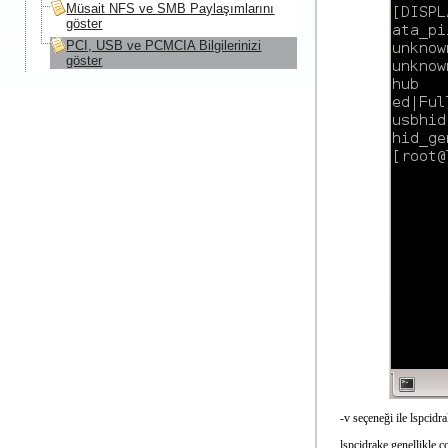
Müsait NFS ve SMB Paylaşımlarını
göster
PCI, USB ve PCMCIA Bilgilerinizi
göster
-v seçeneği ile lspcidra
lspcidrake genellikle ç