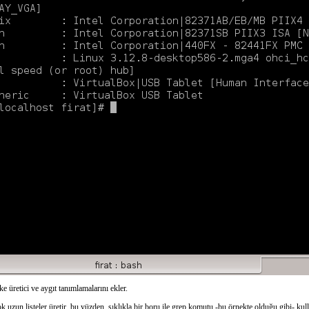
ke üretici ve aygıt tanımlamalarını ekler.
ok uzun listeler üretir, bu yüzden, sıklıkla bir boru ile grep komutu -bu örnekte olduğu gibi- kulla