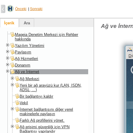
Önceki
|
Sonraki
İçerik
Ara
Ağ ve İnter
Mageia Denetim Merkezi için Rehber
hakkında
Yazılım Yönetimi
Paylaşım
Ağ Hizmetleri
Donanım
Ağ ve İnternet
Ağ Merkezi
Yeni bir ağ arayüzü kur (LAN, ISDN,
ADSL, ...)
Bir bağlantıyı kaldır
Vekil
İnternet bağlantısını diğer yerel
makinelerle paylaşın
Farklı Ağ profillerini yönet.
Ağ erişimi güvenliği için VPN
Bağlantısı yapılandır