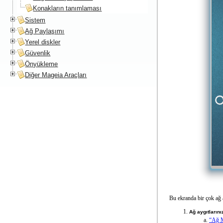
Konakların tanımlaması
Sistem
Ağ Paylaşımı
Yerel diskler
Güvenlik
Önyükleme
Diğer Mageia Araçları
Bu ekranda bir çok ağ a
Ağ aygıtlarını
“Ağ M