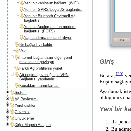
Yeni bir kablosuz bağlantı (WiFi)
Yeni bir GPRS/Edge/3G bağlantısı
Yeni bir Blurtooth Çevirmeli Ağ
bağlantısı
Yeni bir Analog telefon modem
bağlantısı (POTS)
Yapılandırma sonlandırılıyor
Bir bağlantıyı kaldır
Vekil
İnternet bağlantısını diğer yerel
Giriş
makinelerle paylaşın
Farklı Ağ profillerini yönet.
[
20
]
Ağ erişimi güvenliği için VPN
Bu araç
yer
Bağlantısı yapılandır
Erişim sağlayı
Konakların tanımlaması
Ayarlamak iste
Sistem
olduğunuza bağ
Ağ Paylaşımı
Yerel diskler
Yeni bir k
Güvenlik
Önyükleme
İlk pence
Diğer Mageia Araçları
Bu adımda