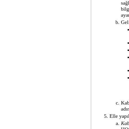
sağ
bil
aya
Gel
Kab
adı
Elle yap
Kab