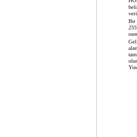
HOS
bel
veri
Bir
255
sun
Gel
ala
tam
olu
Yin