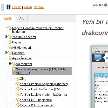
Yeni bir ağ
Önceki
|
Yukarı
|
Sonraki
İçerik
Ara
Yeni bir 
Mageia Denetim Merkezi için Rehber
drakcon
hakkında
Yazılım Yönetimi
Paylaşım
Ağ Hizmetleri
Donanım
Ağ ve İnternet
Ağ Merkezi
Yeni bir ağ arayüzü kur (LAN, ISDN,
ADSL, ...)
Giriş
Yeni bir kablolu bağlantı (Ethernet)
Yeni bir Uydu bağlantısı (DVB)
Yeni bir kablolu modem bağlantısı
Yeni bir DSL bağlantısı
Yeni bir ISDN bağlantısı