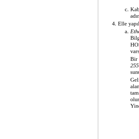
Kab
adı
Elle yap
Eth
Bil
HOS
vars
Bir
255
sun
Gel
ala
tam
olu
Yin