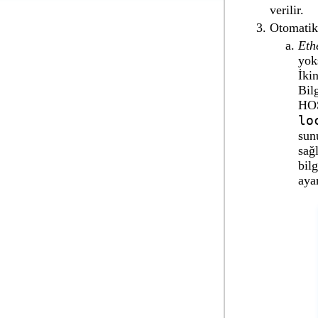
verilir.
Otomatik
Eth
yok
İki
Bil
HOS
lo
sun
sağ
bil
aya