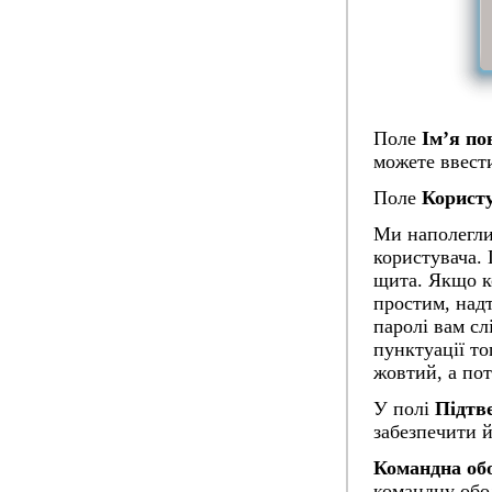
Поле
Ім’я по
можете ввести
Поле
Корист
Ми наполегли
користувача.
щита. Якщо к
простим, надт
паролі вам сл
пунктуації то
жовтий, а пот
У полі
Підтв
забезпечити 
Командна об
командну обо