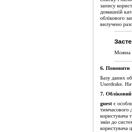
запису корист
домашній кат
облікового за
вилучено разо
Заст
Можна в
6. Поновити
Базу даних об
Userdrake. На
7. Обліковий
guest
є особл
тимчасового 
користувача т
змін до систе
користувача 