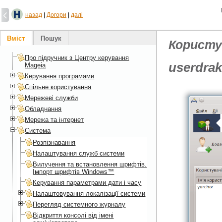
назад
|
Догори
|
далі
Вміст
Пошук
Користув
Про підручник з Центру керування
userdra
Mageia
Керування програмами
Спільне користування
Мережеві служби
Обладнання
Мережа та інтернет
Система
Розпізнавання
Налаштування служб системи
Вилучення та встановлення шрифтів.
Імпорт шрифтів Windows™
Керування параметрами дати і часу
Налаштовування локалізації системи
Перегляд системного журналу
Відкриття консолі від імені