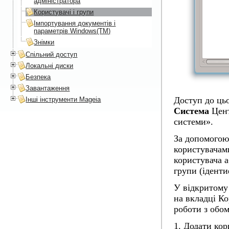
адміністратора
Користувачі і групи
Імпортування документів і
параметрів Windows(TM)
Знімки
Спільний доступ
Локальні диски
Безпека
Завантаження
Доступ до ць
Інші інструменти Mageia
Система
Цент
системи».
За допомогою
користувачами
користувача а
групи (іденти
У відкритому 
на вкладці
Ко
роботи з обо
1. Додати кор