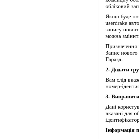
обліковий зап
Якщо буде по
userdrake авт
запису нового
можна змінит
Призначення і
Запис нового 
Гаразд
.
2. Додати гр
Вам слід вказ
номер-іденти
3. Виправит
Дані користу
вказані для о
ідентифікато
Інформація п