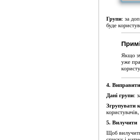
Групи
: за до
буде користув
Примі
Якщо зм
уже пра
користу
4. Виправит
Дані групи
: 
Згрупувати к
користувачів,
5. Вилучити
Щоб вилучити
списку і нат