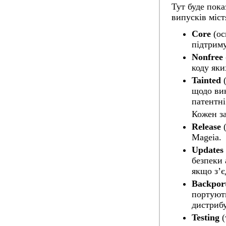
Тут буде пока
випусків міст
Core
(ос
підтрим
Nonfree
коду як
Tainted
(
щодо вик
патентн
Кожен за
Release
(
Mageia.
Updates
безпеки 
якщо з’є
Backpor
портують
дистрибу
Testing
(