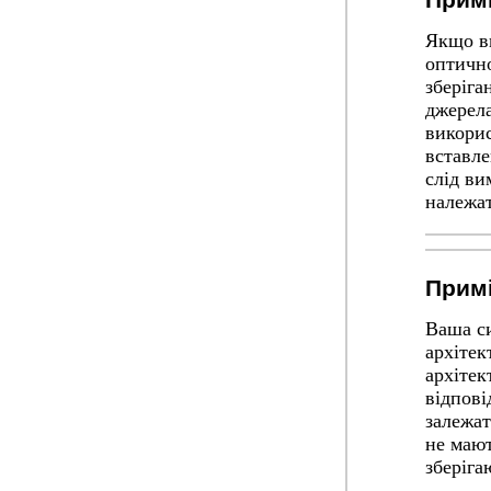
Примі
Якщо в
оптично
зберіга
джерела
викори
вставле
слід ви
належа
Примі
Ваша си
архітек
архітек
відпові
залежат
не мают
зберіга