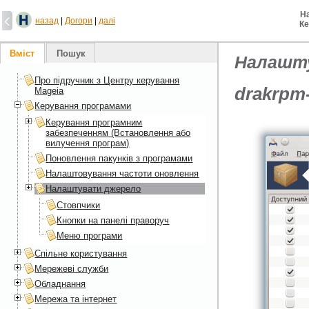
Н
назад
|
Догори
|
далі
Ке
Вміст
Пошук
Налашт
Про підручник з Центру керування
drakrpm-
Mageia
Керування програмами
Керування програмним
забезпеченням (Встановлення або
вилучення програм)
Поновлення пакунків з програмами
Налаштовування частоти оновлення
Налаштувати джерело
Стовпчики
Кнопки на панелі праворуч
Меню програми
Спільне користування
Мережеві служби
Обладнання
Мережа та інтернет