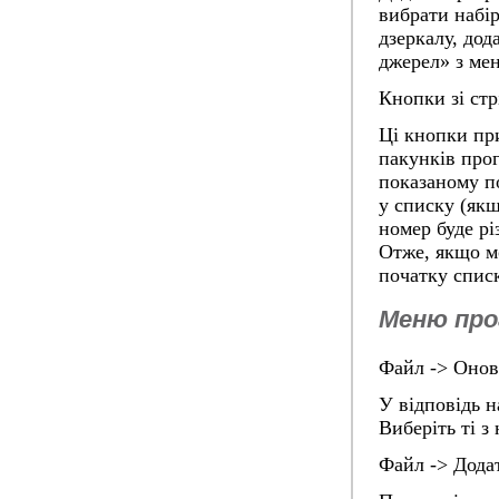
вибрати набі
дзеркалу, дод
джерел» з ме
Кнопки зі стр
Ці кнопки пр
пакунків про
показаному п
у списку (як
номер буде рі
Отже, якщо м
початку списк
Меню про
Файл -> Онов
У відповідь н
Виберіть ті з
Файл -> Додат