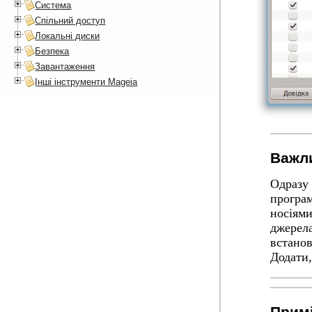
Система
Спільний доступ
Локальні диски
Безпека
Завантаження
Інші інструменти Mageia
Важл
Одразу 
програм
носіями
джерела
встанов
Додати