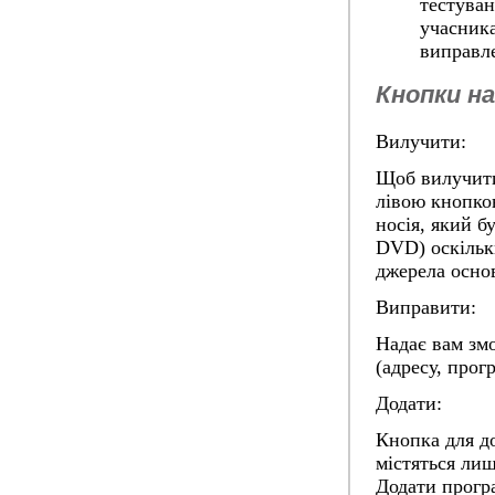
тестуван
учасника
виправл
Кнопки на
Вилучити:
Щоб вилучити 
лівою кнопкою
носія, який б
DVD) оскільки
джерела основ
Виправити:
Надає вам зм
(адресу, прог
Додати:
Кнопка для д
містяться лиш
Додати
програ