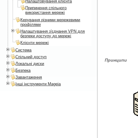
Налаштовування клієнта
Припинення спільного
використання мережі
Керування різними мережевими
профілями
Налаштування з'єднання VPN для
безпеки доступу до мережі
Клієнти мережі
Система
Спільний доступ
Принципи
Локальні диски
Безпека
Завантаження
Інші інструменти Mageia