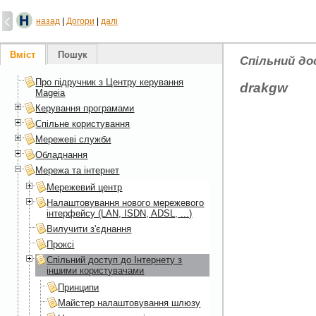
назад
|
Догори
|
далі
Вміст
Пошук
Спільний до
Про підручник з Центру керування
drakgw
Mageia
Керування програмами
Спільне користування
Мережеві служби
Обладнання
Мережа та інтернет
Мережевий центр
Налаштовування нового мережевого
інтерфейсу (LAN, ISDN, ADSL, ...)
Вилучити з'єднання
Проксі
Спільний доступ до Інтернету з
іншими користувачами
Принципи
Майстер налаштовування шлюзу