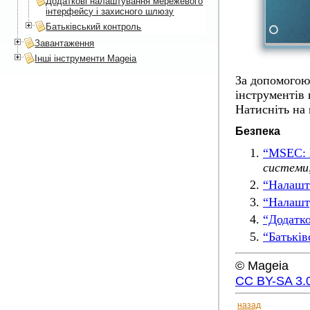
Додаткові налаштування мережевого
інтерфейсу і захисного шлюзу
Батьківський контроль
Завантаження
Інші інструменти Mageia
За допомогою
інструментів 
Натисніть на
Безпека
“MSEC: 
системи,
“Налашт
“Налашту
“Додатко
“Батьків
© Mageia
CC BY-SA 3.
назад