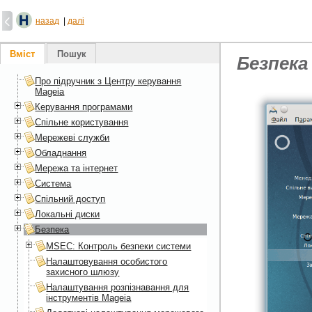
назад
|
далі
Вміст
Пошук
Безпека
Про підручник з Центру керування
Mageia
Керування програмами
Спільне користування
Мережеві служби
Обладнання
Мережа та інтернет
Система
Спільний доступ
Локальні диски
Безпека
MSEC: Контроль безпеки системи
Налаштовування особистого
захисного шлюзу
Налаштування розпізнавання для
інструментів Mageia