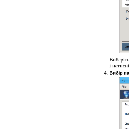
Виберіть
і натисн
Вибір п