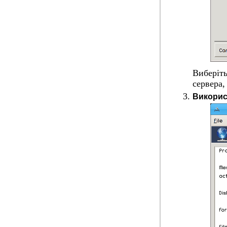
Виберіть
сервера,
Використ