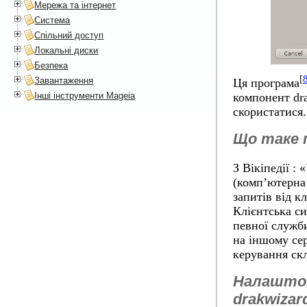
Мережа та інтернет
Система
Спільний доступ
Локальні диски
Безпека
[
Завантаження
Ця програма
Інші інструменти Mageia
компонент dr
скористатися.
Що таке п
З Вікіпедії :
(комп’ютерна
запитів від к
Клієнтська си
певної служби
на іншому сер
керування ск
Налаштов
drakwizar