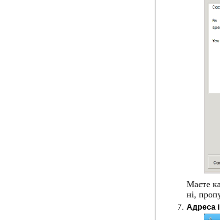
Маєте ка
ні, проп
Адреса і