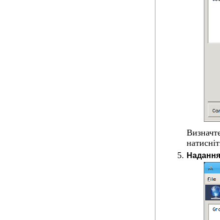
Визначте
натисні
Надання