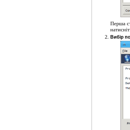
Перша ст
натисні
Вибір по