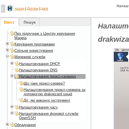
Налашт
назад
|
Догори
|
далі
Вміст
Пошук
Налашто
Про підручник з Центру керування
drakwiza
Mageia
Керування програмами
Спільне користування
Мережеві служби
Налаштовування DHCP
Налаштовування DNS
Налаштовування проксі-сервера
Що таке проксі-сервер?
Налаштовування проксі-сервера за
допомогою drakwizard squid
Дії, які виконує інструмент
Налаштовування часу
Налаштовування фонової служби
OpenSSH
Обладнання