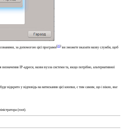
[
25
]
ксованими, за допомогою цієї програми
ви зможете вказати назву служби, щоб
я визначення IP-адреси, назви вузла системи та, якщо потрібно, альтернативної
де відкрито у відповідь на натискання цієї кнопки, є тим самим, що і вікно, яке
іністратора (root).