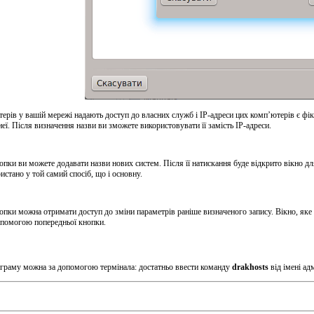
ерів у вашій мережі надають доступ до власних служб і IP-адреси цих комп’ютерів є фі
неї. Після визначення назви ви зможете використовувати її замість IP-адреси.
опки ви можете додавати назви нових систем. Після її натискання буде відкрито вікно дл
истано у той самий спосіб, що і основну.
опки можна отримати доступ до зміни параметрів раніше визначеного запису. Вікно, яке бу
опомогою попередньої кнопки.
граму можна за допомогою термінала: достатньо ввести команду
drakhosts
від імені адм