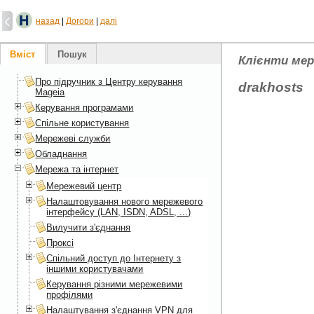
назад
|
Догори
|
далі
Вміст
Пошук
Клієнти мер
Про підручник з Центру керування
drakhosts
Mageia
Керування програмами
Спільне користування
Мережеві служби
Обладнання
Мережа та інтернет
Мережевий центр
Налаштовування нового мережевого
інтерфейсу (LAN, ISDN, ADSL, ...)
Вилучити з'єднання
Проксі
Спільний доступ до Інтернету з
іншими користувачами
Керування різними мережевими
профілями
Налаштування з'єднання VPN для