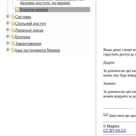
безпеки доступу до мережі
Клієнти мережі
Система
Спільний доступ
Локальні диски
Безпека
Завантаження
Якщо деякі з комп’ют
Інші інструменти Mageia
спростити доступ до 
Додати
За допомогою цієї кн
назви, яку буде викор
Змінити
За допомогою цієї кн
можна відкрити за д
[
25
]
Запустити цю про
© Mageia
CC BY-SA 3.0