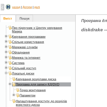
назад
|
Догори
|
далі
Вміст
Пошук
Програма дл
Про підручник з Центру керування
diskdrake -
Mageia
Керування програмами
Спільне користування
Мережеві служби
Обладнання
Мережа та інтернет
Система
Спільний доступ
Локальні диски
Керування розділами диска
Програма для запису КД/DVD
Точка монтування
Параметри
Налаштування доступу до розділів
жорсткого диска