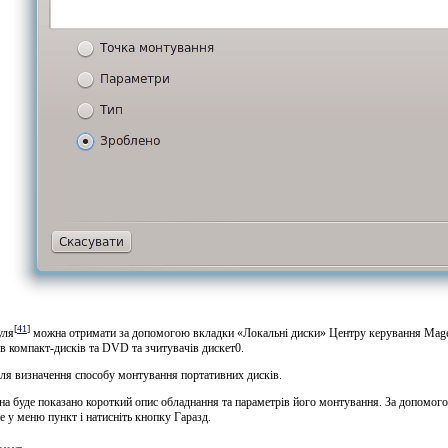
[
41
]
уля
можна отримати за допомогою вкладки «Локальні диски» Центру керування Mageia
в компакт-дисків та DVD та зчитувачів дискет0.
ля визначення способу монтування портативних дисків.
кна буде показано короткий опис обладнання та параметрів його монтування. За допомог
е у меню пункт і натисніть кнопку
Гаразд
.