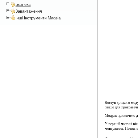
Безпека
Завантаження
Інші інструменти Mageia
Доступ до цього мод
(лише для програвачі
Модуль призначено д
У верхній частині ві
монтування. Позначт