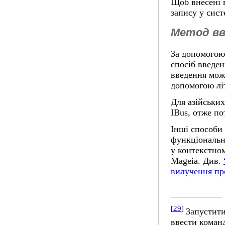
Щоб внесені в
запису у сист
Метод вв
За допомогою
спосіб введен
введення мож
допомогою літ
Для азійськи
IBus, отже по
Інші способи
функціональн
у контекстно
Mageia. Див.
вилучення пр
[
29
]
Запустити
ввести коман