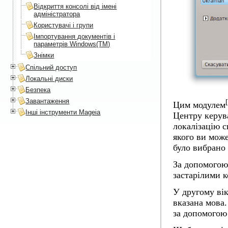
Відкриття консолі від імені
адміністратора
Користувачі і групи
Імпортування документів і
параметрів Windows(TM)
Знімки
Спільний доступ
Локальні диски
Безпека
Завантаження
[
Цим модулем
Інші інструменти Mageia
Центру керув
локалізацію с
якого ви може
було вибрано 
За допомого
застарілими 
У другому вік
вказана мова.
за допомого