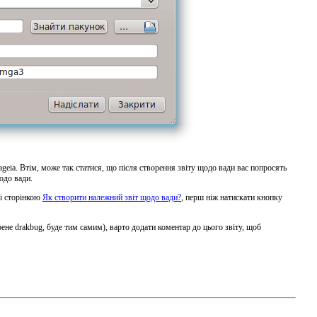
geia. Втім, може так статися, що після створення звіту щодо вади вас попросять
одо вади.
зі сторінкою
Як створити належний звіт щодо вади?
, перш ніж натискати кнопку
е drakbug, буде тим самим), варто додати коментар до цього звіту, щоб