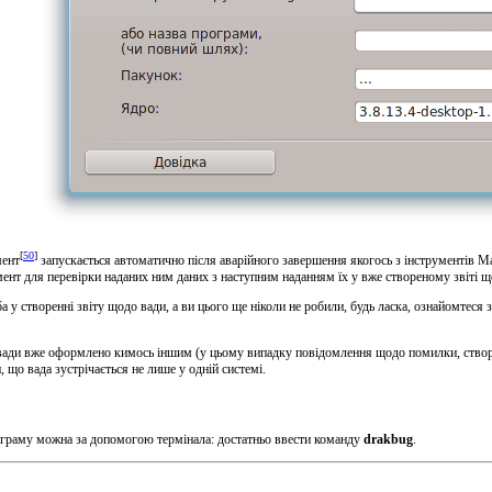
[
50
]
мент
запускається автоматично після аварійного завершення якогось з інструментів Ma
мент для перевірки наданих ним даних з наступним наданням їх у вже створеному звіті щ
 у створенні звіту щодо вади, а ви цього ще ніколи не робили, будь ласка, ознайомтеся 
вади вже оформлено кимось іншим (у цьому випадку повідомлення щодо помилки, створен
 що вада зустрічається не лише у одній системі.
граму можна за допомогою термінала: достатньо ввести команду
drakbug
.