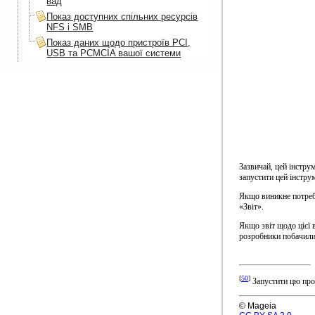
вад
Показ доступних спільних ресурсів
NFS і SMB
Показ даних щодо пристроїв PCI,
USB та PCMCIA вашої системи
Зазвичай, цей інстру
запустити цей інстру
Якщо виникне потреба
«Звіт».
Якщо звіт щодо цієї 
розробники побачили,
[
50
]
Запустити цю про
© Mageia