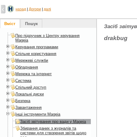
назад
|
Догори
|
далі
Вміст
Пошук
Засіб звітув
Про підручник з Центру керування
drakbug
Mageia
Керування програмами
Спільне користування
Мережеві служби
Обладнання
Мережа та інтернет
Система
Спільний доступ
Локальні диски
Безпека
Завантаження
Інші інструменти Mageia
Засіб звітування про вади у Mageia
Збирання даних з журналів та
системи для створення звітів щодо