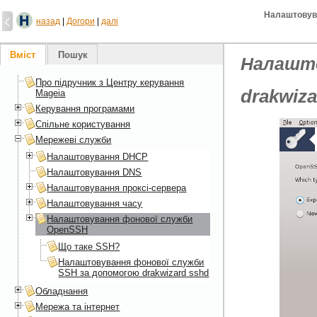
Налаштовув
назад
|
Догори
|
далі
Вміст
Пошук
Налашто
Про підручник з Центру керування
drakwiza
Mageia
Керування програмами
Спільне користування
Мережеві служби
Налаштовування DHCP
Налаштовування DNS
Налаштовування проксі-сервера
Налаштовування часу
Налаштовування фонової служби
OpenSSH
Що таке SSH?
Налаштовування фонової служби
SSH за допомогою drakwizard sshd
Обладнання
Мережа та інтернет