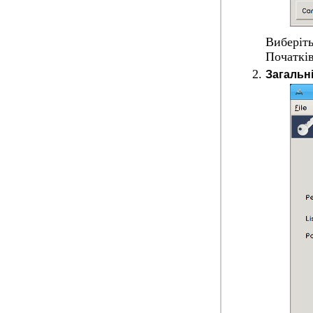
Виберіт
Початкі
Загальн