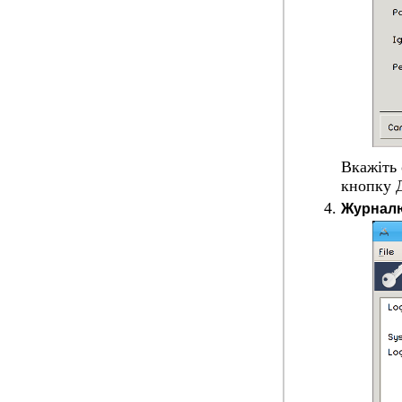
Вкажіть 
кнопку
Журнал