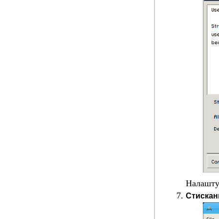
Налаштуй
Стискан