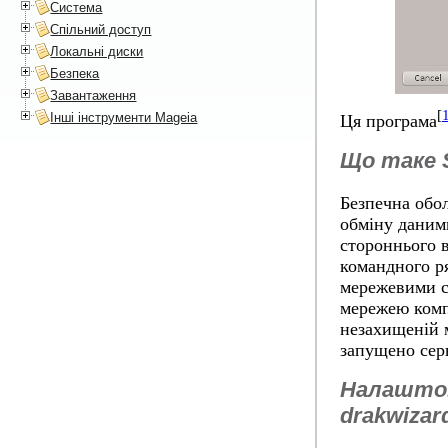
Система
Спільний доступ
Локальні диски
Безпека
Завантаження
[
Інші інструменти Mageia
Ця програма
Що таке
Безпечна обо
обміну даним
стороннього 
командного р
мережевими с
мережею комп
незахищеній м
запущено сер
Налаштов
drakwizar