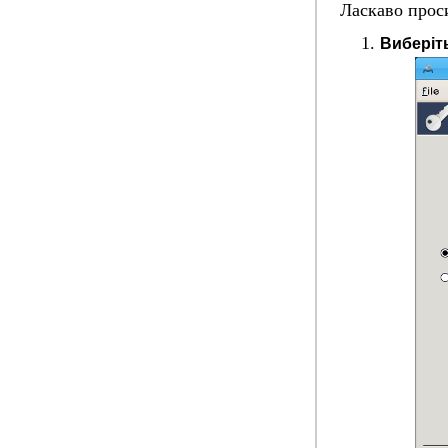
Ласкаво прос
Виберіт