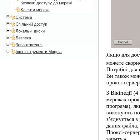
безпеки доступу до мережі
Клієнти мережі
Система
Спільний доступ
Локальні диски
Безпека
Завантаження
Інші інструменти Mageia
Якщо для дост
можете скори
Потрібні для 
Ви також може
проксі-сервер
З Вікіпедії (
мережах прок
програма), як
виконують по
з’єднується з
даних файла, 
Проксі-серве
запиту.»