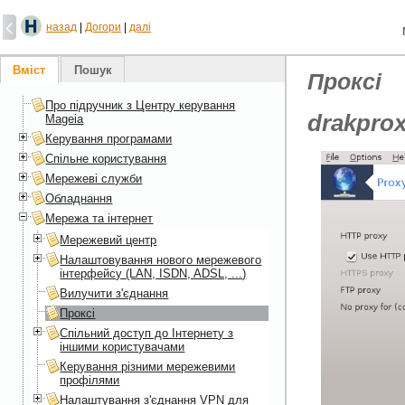
назад
|
Догори
|
далі
Вміст
Пошук
Проксі
Про підручник з Центру керування
drakpro
Mageia
Керування програмами
Спільне користування
Мережеві служби
Обладнання
Мережа та інтернет
Мережевий центр
Налаштовування нового мережевого
інтерфейсу (LAN, ISDN, ADSL, ...)
Вилучити з'єднання
Проксі
Спільний доступ до Інтернету з
іншими користувачами
Керування різними мережевими
профілями
Налаштування з'єднання VPN для