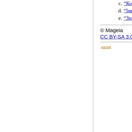
“Ко
“Ім
“Зн
© Mageia
CC BY-SA 3.
назад