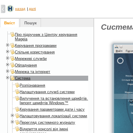
назад
|
далі
Вміст
Пошук
Систем
Про підручник з Центру керування
Mageia
Керування програмами
Спільне користування
Мережеві служби
Обладнання
Мережа та інтернет
Система
Розпізнавання
Налаштування служб системи
Вилучення та встановлення шрифтів.
Імпорт шрифтів Windows™
Керування параметрами дати і часу
Налаштовування локалізації системи
Перегляд системного журналу
Відкриття консолі від імені