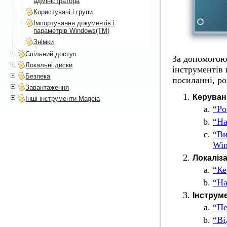
адміністратора
Користувачі і групи
Імпортування документів і
параметрів Windows(TM)
Знімки
Спільний доступ
За допомогою
Локальні диски
інструментів 
Безпека
посиланні, р
Завантаження
Керуван
Інші інструменти Mageia
“Ро
“На
“Ви
Wi
Локаліза
“Ке
“На
Інструм
“Пе
“Ві