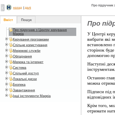
Про підручник 
назад
|
далі
Вміст
Пошук
Про під
Про підручник з Центру керування
У Центрі керу
Mageia
вибрати які м
Керування програмами
встановлено п
Спільне користування
сторінок буде
Мережеві служби
допомогою пра
Обладнання
Мережа та інтернет
Наступні деся
Система
інструментам
Спільний доступ
Останню глав
Локальні диски
можна отрима
Безпека
Завантаження
Підписи під п
Інші інструменти Mageia
відповідних і
Крім того, м
отримати нат