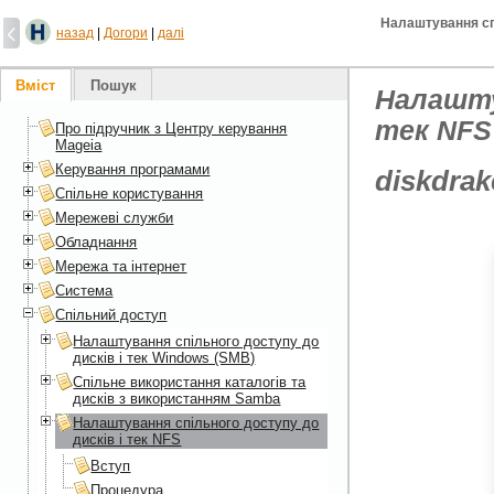
Налаштування спі
назад
|
Догори
|
далі
Вміст
Пошук
Налашту
тек NFS
Про підручник з Центру керування
Mageia
Керування програмами
diskdrak
Спільне користування
Мережеві служби
Обладнання
Мережа та інтернет
Система
Спільний доступ
Налаштування спільного доступу до
дисків і тек Windows (SMB)
Спільне використання каталогів та
дисків з використанням Samba
Налаштування спільного доступу до
дисків і тек NFS
Вступ
Процедура