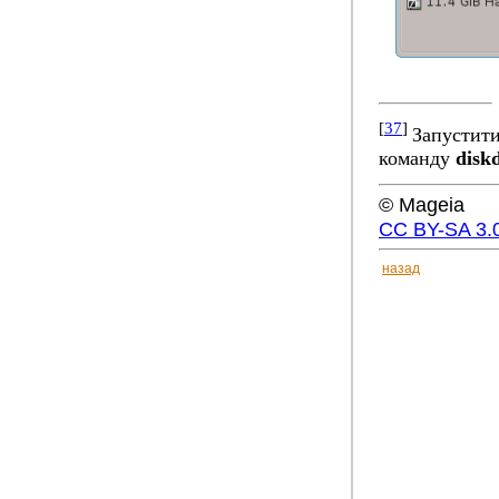
[
37
]
Запустити
команду
diskd
© Mageia
CC BY-SA 3.
назад