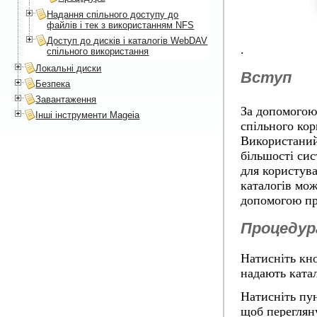
Надання спільного доступу до
файлів і тек з використанням NFS
Доступ до дисків і каталогів WebDAV
.
спільного використання
Локальні диски
Вступ
Безпека
Завантаження
За допомогою
Інші інструменти Mageia
спільного ко
Використаний
більшості сис
для користува
каталогів мож
допомогою пр
Процедур
Натисніть кн
надають катал
Натисніть пун
щоб перегляну