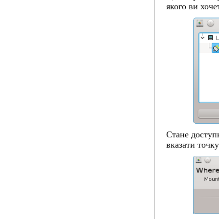
якого ви хоче
Стане досту
вказати точку